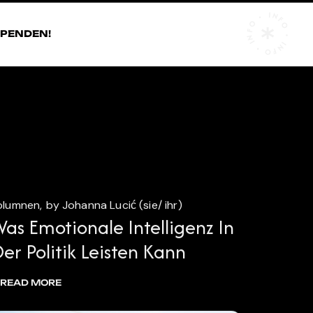
INFO • INFO • INFO •
SPENDEN!
olumnen
by Johanna Lucić (sie/ ihr)
as Emotionale Intelligenz In
er Politik Leisten Kann
READ MORE