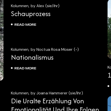
Kolumnen
by Alex (sie/ihr)
Schauprozess
READ MORE
11.
juni
Kolumnen
by Noctua Rosa Moser (-)
2026
Nationalismus
K
READ MORE
1
7.
mai
Kolumnen
by Joana Hammerer (sie/ihr)
2026
Die Uralte Erzählung Von
Emotionalität Und Ihre Folgen