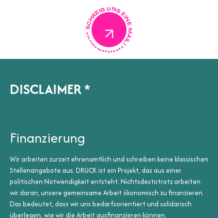
SCHREIB UNS EINE MAIL!
*****************
D
I
S
C
L
A
I
M
E
R
*
Finanzierung
Wir arbeiten zurzeit ehrenamtlich und schreiben keine klassischen
Stellenangebote aus. DRUCK ist ein Projekt, das aus einer
politischen Notwendigkeit entsteht. Nichtsdestotrotz arbeiten
wir daran, unsere gemeinsame Arbeit ökonomisch zu ­finanzieren.
Das bedeutet, dass wir uns bedarfsorientiert und solidarisch
überlegen, wie wir die Arbeit ausfinanzieren können.