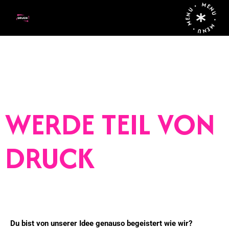
MENU • MENU • MENU •
WERDE TEIL VON
DRUCK
Du bist von unserer Idee genauso begeistert wie wir?