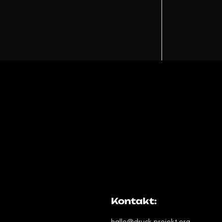
!
Kontakt:
hallo@druck-projekt.org