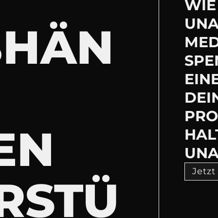
WIE 
UNA
BHÄN
MED
SPE
EIN
DEI
PRO
EN
HAL
UNA
Jetzt
RSTÜ