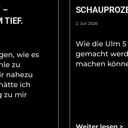
 –
SCHAUPROZ
 TIEF.
2. Juli 2026
Wie die Ulm 5
gemacht werd
agen, wie es
machen könne
hle zu
ir nahezu
hätte ich
 zu mir
Weiter lesen >