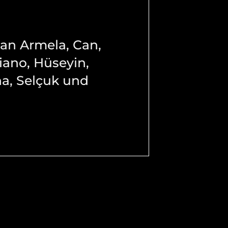
 an Armela, Can,
iano, Hüseyin,
na, Selçuk und