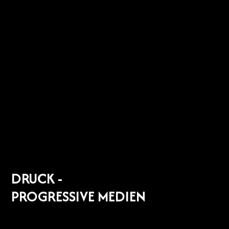
DRUCK -
PROGRESSIVE MEDIEN