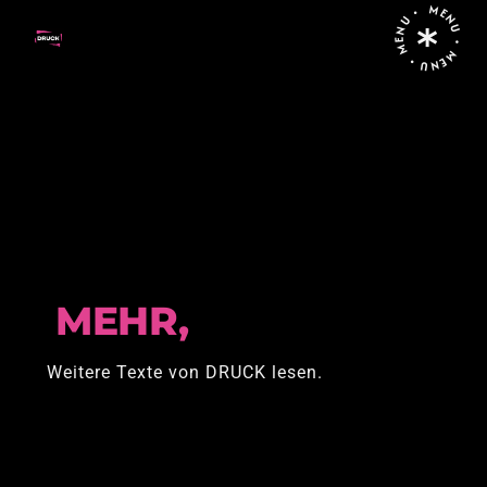
MENU • MENU • MENU •
Home
team-page
MEHR,
Weitere Texte von DRUCK lesen.