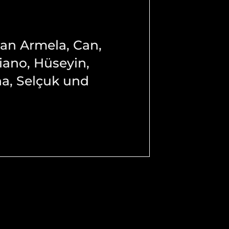
 an Armela, Can,
iano, Hüseyin,
na, Selçuk und