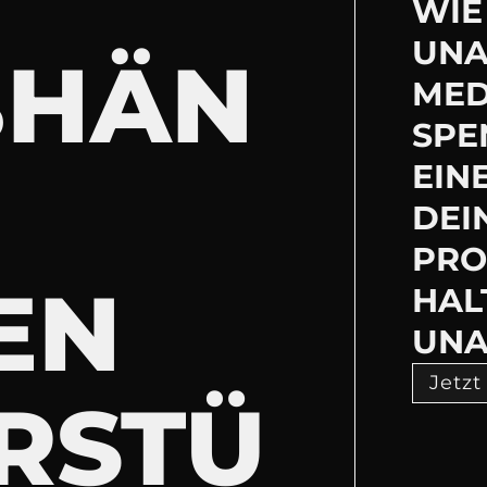
WIE 
UNA
BHÄN
MED
SPE
EIN
DEI
PRO
EN
HAL
UNA
Jetzt
RSTÜ