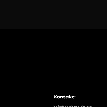
!
Kontakt:
hallo@druck-projekt.org