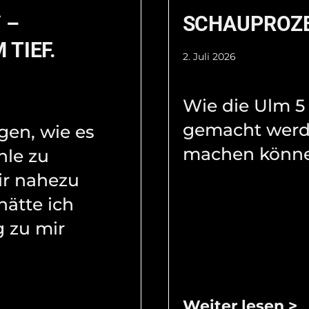
 –
SCHAUPROZ
 TIEF.
2. Juli 2026
Wie die Ulm 5
gemacht werd
agen, wie es
machen könne
hle zu
ir nahezu
hätte ich
 zu mir
Weiter lesen >