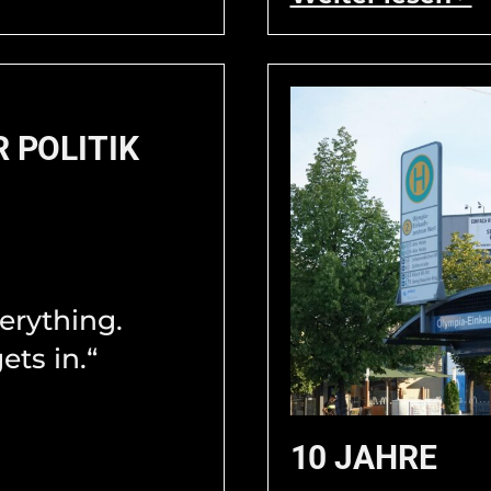
R POLITIK
verything.
ets in.“
10 JAHRE