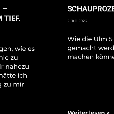
 –
SCHAUPROZ
 TIEF.
2. Juli 2026
Wie die Ulm 5
gemacht werd
agen, wie es
machen könne
hle zu
ir nahezu
hätte ich
 zu mir
Weiter lesen >