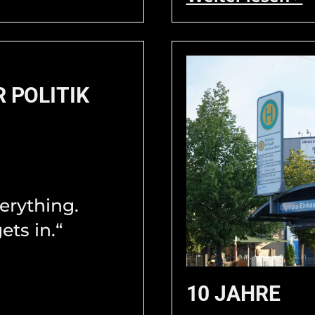
R POLITIK
verything.
ets in.“
10 JAHRE