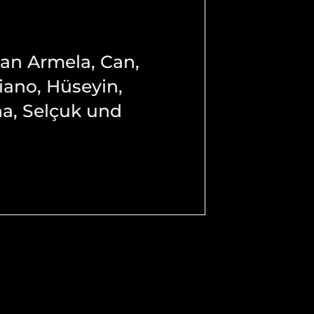
 an Armela, Can,
iano, Hüseyin,
na, Selçuk und