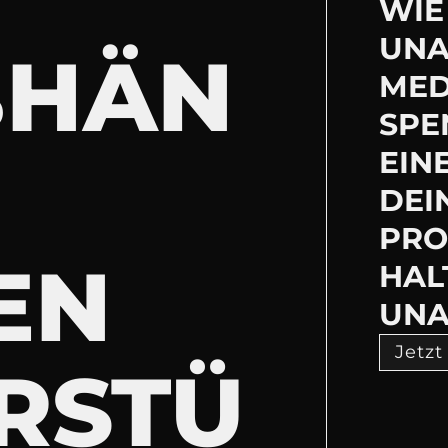
WIE 
UNA
BHÄN
MED
SPE
EIN
DEI
PRO
EN
HAL
UNA
Jetzt
RSTÜ