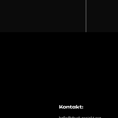
!
Kontakt:
hallo@druck-projekt.org