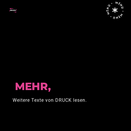
MENU • MENU • MENU •
Home
Posts tagged "Tradition"
MEHR,
Weitere Texte von DRUCK lesen.