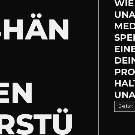
WIE 
UNA
BHÄN
MED
SPE
EIN
DEI
PRO
EN
HAL
UNA
Jetzt
RSTÜ