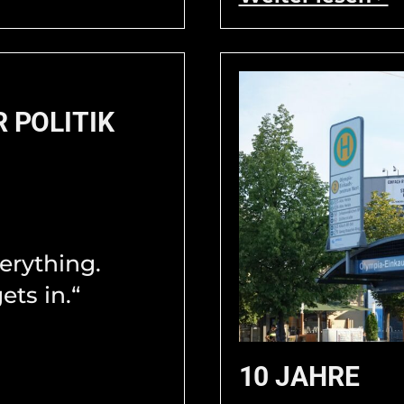
R POLITIK
verything.
ets in.“
10 JAHRE