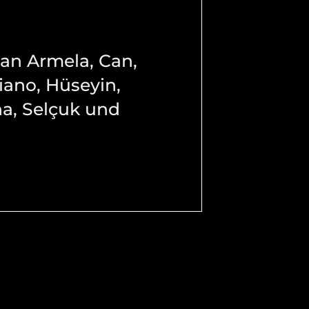
 an Armela, Can,
iano, Hüseyin,
na, Selçuk und