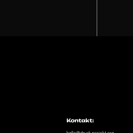
!
Kontakt:
hallo@druck-projekt.org