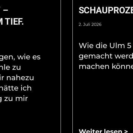
 –
SCHAUPROZ
 TIEF.
2. Juli 2026
Wie die Ulm 5
gemacht werd
agen, wie es
machen könne
hle zu
ir nahezu
hätte ich
 zu mir
Weiter lesen >