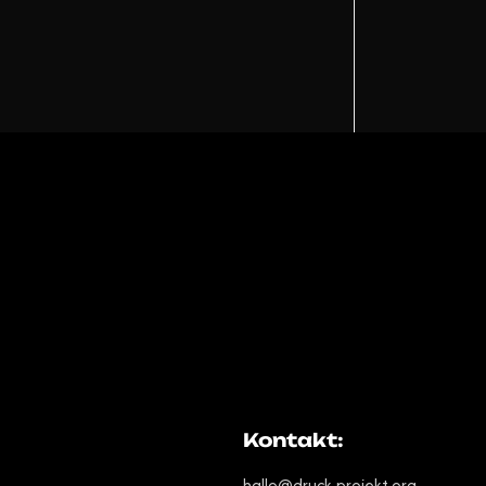
!
Kontakt:
hallo@druck-projekt.org