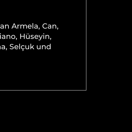
 an Armela, Can,
iano, Hüseyin,
na, Selçuk und