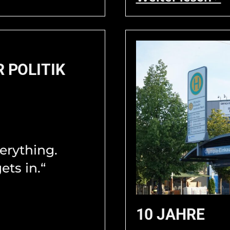
R POLITIK
verything.
ets in.“
10 JAHRE