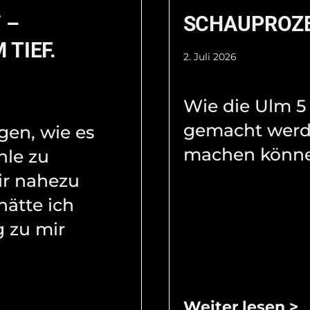
 –
SCHAUPROZ
 TIEF.
2. Juli 2026
Wie die Ulm 5
gemacht werd
agen, wie es
machen könne
hle zu
ir nahezu
hätte ich
 zu mir
Weiter lesen >