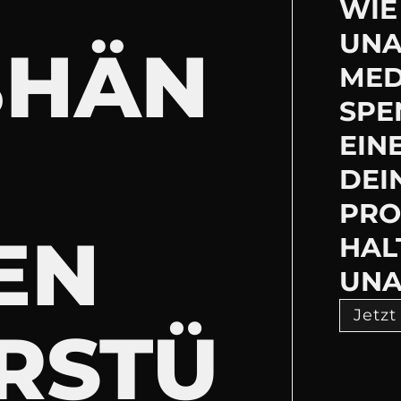
WIE 
UNA
BHÄN
MED
SPE
EIN
DEI
PRO
EN
HAL
UNA
Jetzt
RSTÜ