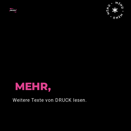
MENU • MENU • MENU •
Home
Posts tagged "israelisch-palästinensischer
Dialog"
MEHR,
Weitere Texte von DRUCK lesen.