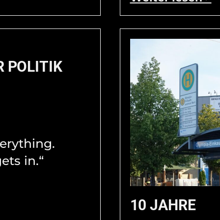
R POLITIK
verything.
ets in.“
10 JAHRE