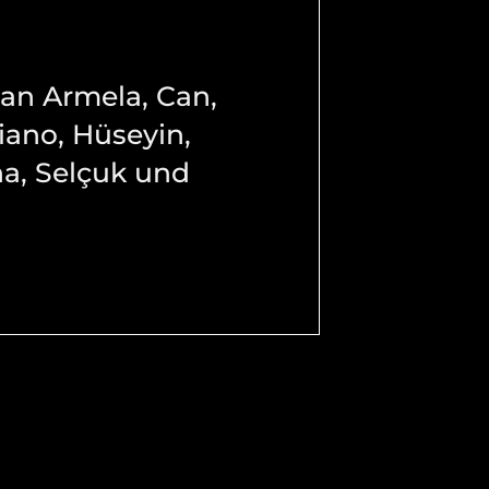
 an Armela, Can,
iano, Hüseyin,
na, Selçuk und