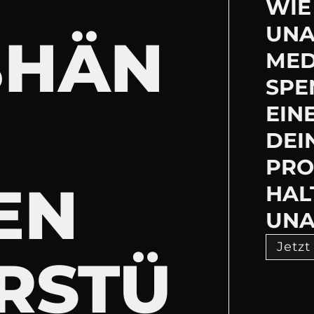
WIE 
UNA
BHÄN
MED
SPE
EIN
DEI
PRO
EN
HAL
UNA
Jetzt
RSTÜ