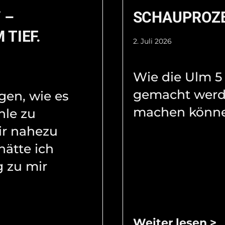
 –
SCHAUPROZ
 TIEF.
2. Juli 2026
Wie die Ulm 5
gemacht werd
agen, wie es
machen könne
hle zu
ir nahezu
hätte ich
 zu mir
Weiter lesen >