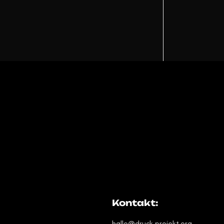
!
Kontakt:
hallo@druck-projekt.org