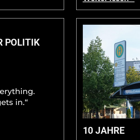
R POLITIK
verything.
ets in.“
10 JAHRE