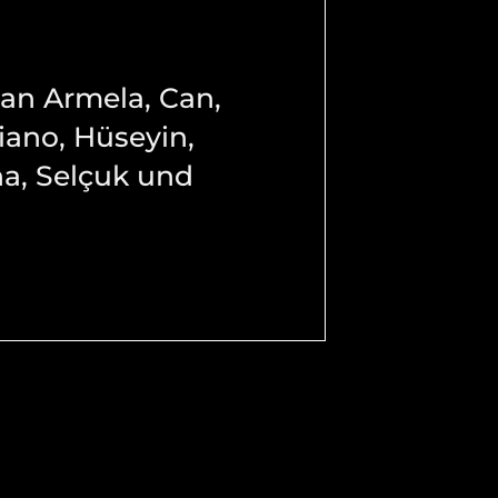
 an Armela, Can,
iano, Hüseyin,
na, Selçuk und