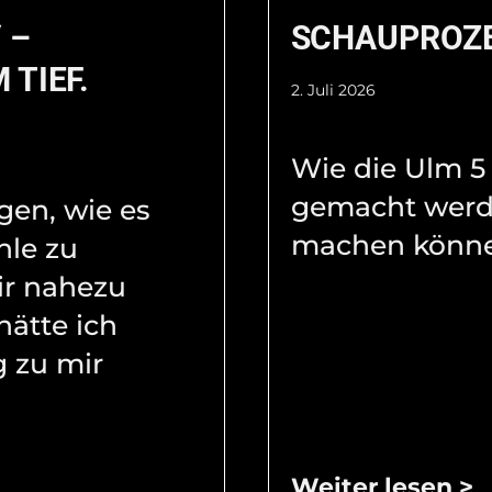
 –
SCHAUPROZ
 TIEF.
2. Juli 2026
Wie die Ulm 5
gemacht werd
agen, wie es
machen könne
hle zu
ir nahezu
hätte ich
 zu mir
Weiter lesen >