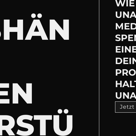
WIE 
UNA
BHÄN
MED
SPE
EIN
DEI
PRO
EN
HAL
UNA
Jetzt
RSTÜ