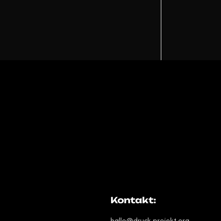
!
Kontakt:
hallo@druck-projekt.org