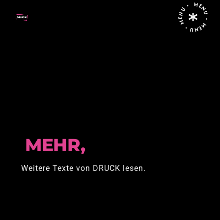
MENU • MENU • MENU •
Home
Posts tagged "Ableismus"
MEHR,
Weitere Texte von DRUCK lesen.