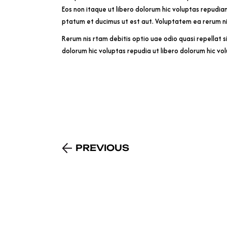
Eos non itaque ut libero dolorum hic voluptas repudia
ptatum et ducimus ut est aut. Voluptatem ea rerum ni
Rerum nis rtam debitis optio uae odio quasi repellat s
dolorum hic voluptas repudia ut libero dolorum hic vo
PREVIOUS