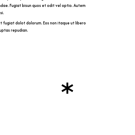
ndae. Fugiat bisun quos et odit vel optio. Autem
si.
it fugiat dolot dolorum. Eos non itaque ut libero
luptas repudian.