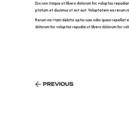
Eos non itaque ut libero dolorum hic voluptas repudia
ptatum et ducimus ut est aut. Voluptatem ea rerum ni
Rerum nis rtam debitis optio uae odio quasi repellat s
dolorum hic voluptas repudia ut libero dolorum hic vo
PREVIOUS