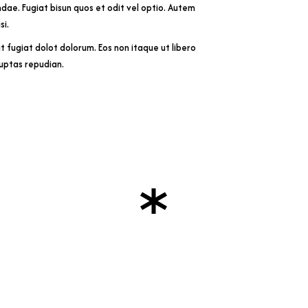
ndae. Fugiat bisun quos et odit vel optio. Autem
si.
it fugiat dolot dolorum. Eos non itaque ut libero
luptas repudian.