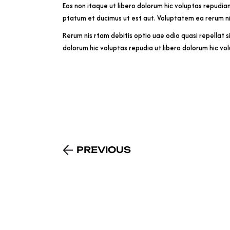
Eos non itaque ut libero dolorum hic voluptas repudia
ptatum et ducimus ut est aut. Voluptatem ea rerum ni
Rerum nis rtam debitis optio uae odio quasi repellat s
dolorum hic voluptas repudia ut libero dolorum hic vo
PREVIOUS