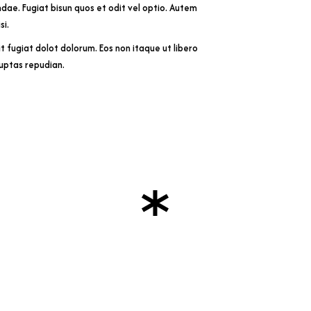
ndae. Fugiat bisun quos et odit vel optio. Autem
si.
it fugiat dolot dolorum. Eos non itaque ut libero
luptas repudian.