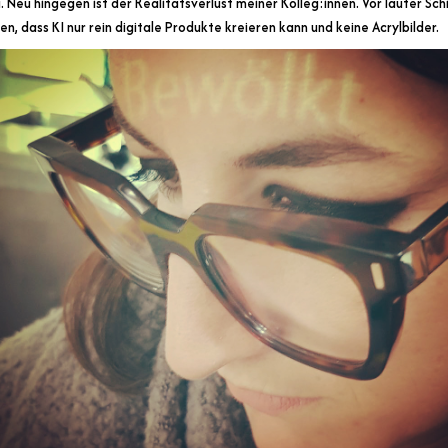
u. Neu hingegen ist der Realitätsverlust meiner Kolleg:innen. Vor lauter Sc
n, dass KI nur rein digitale Produkte kreieren kann und keine Acrylbilder.