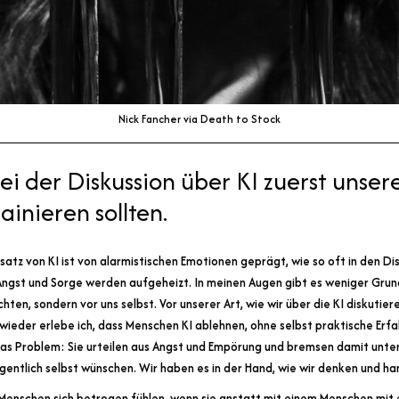
Nick Fancher via Death to Stock
i der Diskussion über KI zuerst unser
inieren sollten.
atz von KI ist von alarmistischen Emotionen geprägt, wie so oft in den Di
ngst und Sorge werden aufgeheizt. In meinen Augen gibt es weniger Grund
hten, sondern vor uns selbst. Vor unserer Art, wie wir über die KI diskutiere
 wieder erlebe ich, dass Menschen KI ablehnen, ohne selbst praktische Erf
das Problem: Sie urteilen aus Angst und Empörung und bremsen damit unt
 eigentlich selbst wünschen. Wir haben es in der Hand, wie wir denken und ha
 Menschen sich betrogen fühlen, wenn sie anstatt mit einem Menschen mit 