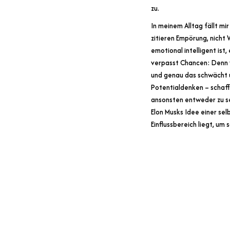
zu.
In meinem Alltag fällt mi
zitieren Empörung, nicht 
emotional intelligent ist,
verpasst Chancen: Denn w
und genau das schwächt un
Potentialdenken – schafft
ansonsten entweder zu seh
Elon Musks Idee einer se
Einflussbereich liegt, um