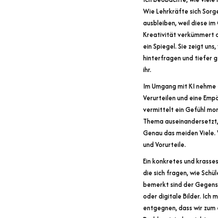
Wie Lehrkräfte sich Sorg
ausbleiben, weil diese i
Kreativität verkümmert od
ein Spiegel. Sie zeigt u
hinterfragen und tiefer 
ihr.
Im Umgang mit KI nehme t
Verurteilen und eine Emp
vermittelt ein Gefühl mor
Thema auseinandersetzt,
Genau das meiden Viele. 
und Vorurteile.
Ein konkretes und krasse
die sich fragen, wie Schü
bemerkt sind der Gegens
oder digitale Bilder. Ich
entgegnen, dass wir zum 