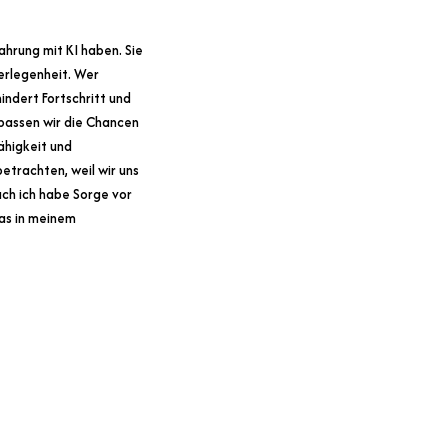
ahrung mit KI haben. Sie
berlegenheit. Wer
hindert Fortschritt und
rpassen wir die Chancen
ähigkeit und
etrachten, weil wir uns
uch ich habe Sorge vor
was in meinem