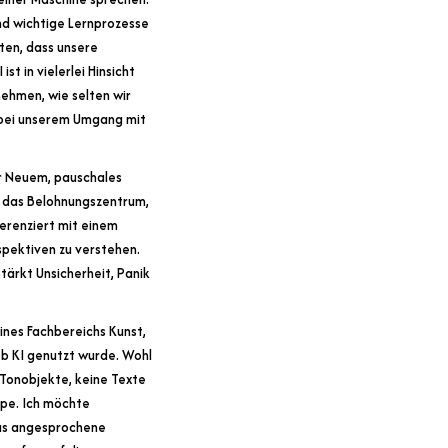
nd wichtige Lernprozesse
ten, dass unsere
t in vielerlei Hinsicht
nehmen, wie selten wir
n bei unserem Umgang mit
or Neuem, pauschales
ig das Belohnungszentrum,
ferenziert mit einem
pektiven zu verstehen.
tärkt Unsicherheit, Panik
ines Fachbereichs Kunst,
ob KI genutzt wurde. Wohl
Tonobjekte, keine Texte
ppe. Ich möchte
Das angesprochene