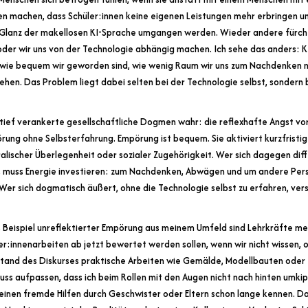
en machen, dass Schüler:innen keine eigenen Leistungen mehr erbringen u
m Glanz der makellosen KI-Sprache umgangen werden. Wieder andere fürch
er wir uns von der Technologie abhängig machen. Ich sehe das anders: KI is
ns, wie bequem wir geworden sind, wie wenig Raum wir uns zum Nachdenken 
gehen. Das Problem liegt dabei selten bei der Technologie selbst, sonder
ief verankerte gesellschaftliche Dogmen wahr: die reflexhafte Angst v
örung ohne Selbsterfahrung. Empörung ist bequem. Sie aktiviert kurzfrist
alischer Überlegenheit oder sozialer Zugehörigkeit. Wer sich dagegen dif
 muss Energie investieren: zum Nachdenken, Abwägen und um andere Pers
Wer sich dogmatisch äußert, ohne die Technologie selbst zu erfahren, vers
s Beispiel unreflektierter Empörung aus meinem Umfeld sind Lehrkräfte me
ler:innenarbeiten ab jetzt bewertet werden sollen, wenn wir nicht wissen, 
tand des Diskurses praktische Arbeiten wie Gemälde, Modellbauten oder 
 muss aufpassen, dass ich beim Rollen mit den Augen nicht nach hinten umki
einen fremde Hilfen durch Geschwister oder Eltern schon lange kennen. 