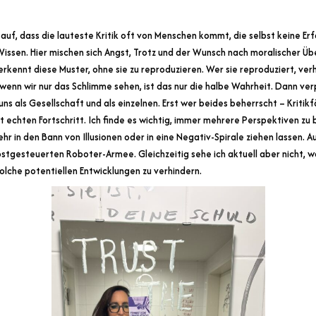
r auf, dass die lauteste Kritik oft von Menschen kommt, die selbst keine Erf
Wissen. Hier mischen sich Angst, Trotz und der Wunsch nach moralischer Ü
 erkennt diese Muster, ohne sie zu reproduzieren. Wer sie reproduziert, ver
enn wir nur das Schlimme sehen, ist das nur die halbe Wahrheit. Dann ve
s als Gesellschaft und als einzelnen. Erst wer beides beherrscht – Kritikf
 echten Fortschritt. Ich finde es wichtig, immer mehrere Perspektiven zu b
r in den Bann von Illusionen oder in eine Negativ-Spirale ziehen lassen. A
lbstgesteuerten Roboter-Armee. Gleichzeitig sehe ich aktuell aber nicht, 
 solche potentiellen Entwicklungen zu verhindern.