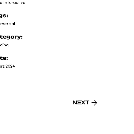
 Interactive
gs:
mercial
tegory:
ding
te:
ärz 2024
NEXT