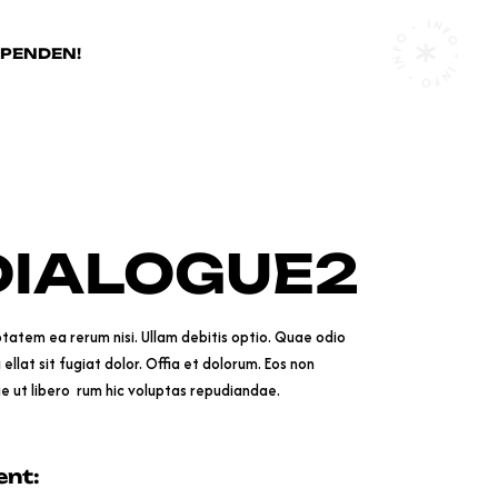
INFO • INFO • INFO •
SPENDEN!
DIALOGUE2
tatem ea rerum nisi. Ullam debitis optio. Quae odio
 ellat sit fugiat dolor. Offia et dolorum. Eos non
ue ut libero rum hic voluptas repudiandae.
ent: