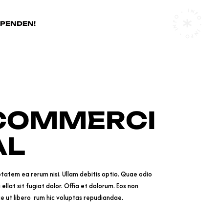
INFO • INFO • INFO •
SPENDEN!
COMMERCI
AL
tatem ea rerum nisi. Ullam debitis optio. Quae odio
 ellat sit fugiat dolor. Offia et dolorum. Eos non
ue ut libero rum hic voluptas repudiandae.