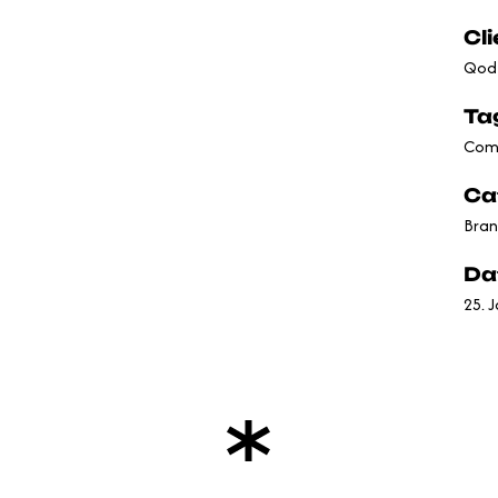
Cli
Qode
Ta
Com
Ca
Bran
Da
25. 