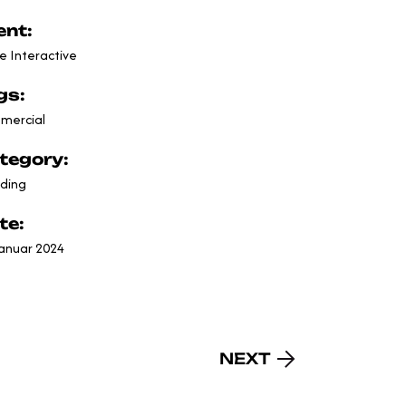
ent:
 Interactive
gs:
mercial
tegory:
ding
te:
Januar 2024
NEXT