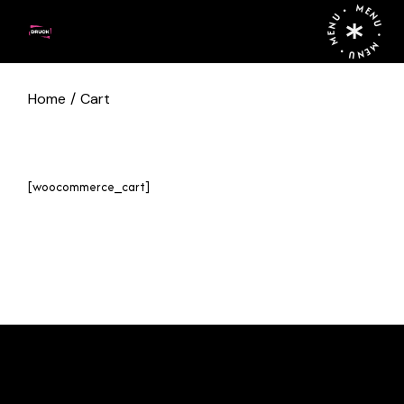
MENU • MENU • MENU •
Home
Cart
[woocommerce_cart]